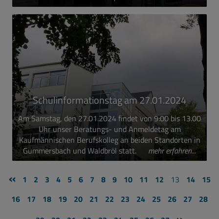
Schulinformationstag am 27.01.2024
Am Samstag, den 27.01.2024 findet von 9:00 bis 13.00
Uhr unser Beratungs- und Anmeldetag am
Kaufmännischen Berufskolleg an beiden Standorten in
Gummersbach und Waldbröl statt.
mehr erfahren...
«
1
2
3
4
5
6
7
8
9
10
11
12
13
14
15
16
17
18
19
20
21
22
23
24
25
26
27
28
»