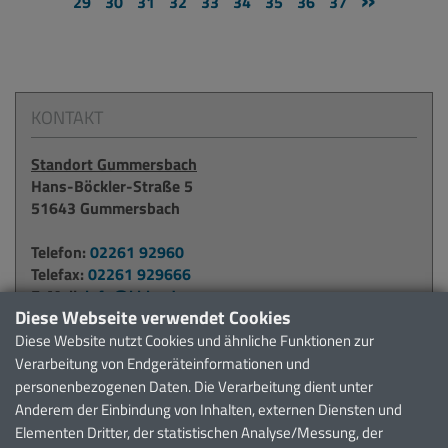
29
30
31
32
33
34
35
36
37
KONTAKT
Standort Gummersbach
Hans-Böckler-Straße 5
51643 Gummersbach
Telefon:
02261 92960
Telefax:
02261 929666
E-Mail:
info@kbko.de
Diese Webseite verwendet Cookies
Diese Website nutzt Cookies und ähnliche Funktionen zur
Standort Waldbröl
Verarbeitung von Endgeräteinformationen und
Alter Krankenhausweg 6
personenbezogenen Daten. Die Verarbeitung dient unter
51545 Waldbröl
Anderem der Einbindung von Inhalten, externen Diensten und
Elementen Dritter, der statistischen Analyse/Messung, der
Telefon:
02291 911371