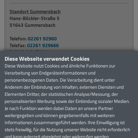
Standort Gummersbach
Hans-Böckler-Straße 5
51643 Gummersbach
Telefon:
02261 92960
Telefax:
02261 929666
E-Mail:
info@kbko.de
Diese Webseite verwendet Cookies
Diese Website nutzt Cookies und ähnliche Funktionen zur
Standort Waldbröl
Verarbeitung von Endgeräteinformationen und
Alter Krankenhausweg 6
personenbezogenen Daten. Die Verarbeitung dient unter
51545 Waldbröl
Anderem der Einbindung von Inhalten, externen Diensten und
Elementen Dritter, der statistischen Analyse/Messung, der
Telefon:
02291 911371
personalisierten Werbung sowie der Einbindung sozialer Medien.
Telefax:
02291 911372
Je nach Funktion werden dabei Daten an unsere Partner
E-Mail:
waldbroel@kbko.de
weitergegeben und können gegebenenfalls mit weiteren
Informationen zusammengeführt werden. Ihre Einwilligung ist
Weitere Möglichkeiten zur Kontaktaufnahme finden Sie
stets freiwillig, für die Nutzung unserer Website nicht erforderlich
auf unserer
Kontaktseite
.
und kann jederzeit abgelehnt oder widerrufen werden.