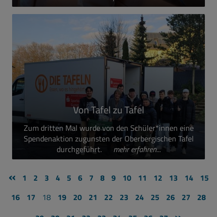
Von Tafel zu Tafel
Zum dritten Mal wurde von den Schüler*innen eine
Spendenaktion zugunsten der Oberbergischen Tafel
durchgeführt.
mehr erfahren...
«
1
2
3
4
5
6
7
8
9
10
11
12
13
14
15
16
17
18
19
20
21
22
23
24
25
26
27
28
»