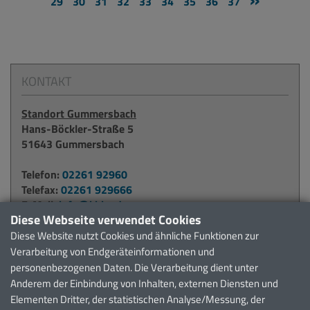
29
30
31
32
33
34
35
36
37
KONTAKT
Standort Gummersbach
Hans-Böckler-Straße 5
51643 Gummersbach
Telefon:
02261 92960
Telefax:
02261 929666
E-Mail:
info@kbko.de
Diese Webseite verwendet Cookies
Diese Website nutzt Cookies und ähnliche Funktionen zur
Standort Waldbröl
Verarbeitung von Endgeräteinformationen und
Alter Krankenhausweg 6
personenbezogenen Daten. Die Verarbeitung dient unter
51545 Waldbröl
Anderem der Einbindung von Inhalten, externen Diensten und
Elementen Dritter, der statistischen Analyse/Messung, der
Telefon:
02291 911371